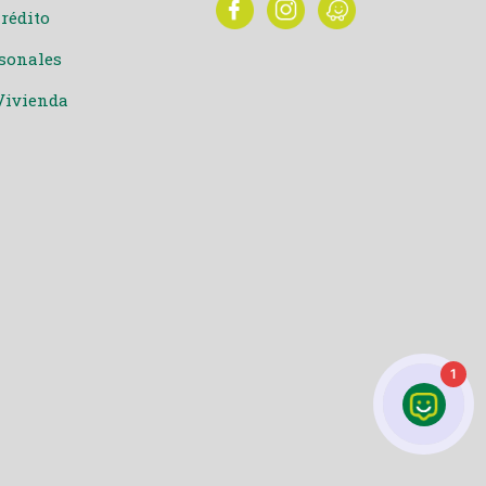
Crédito
rsonales
Vivienda
1