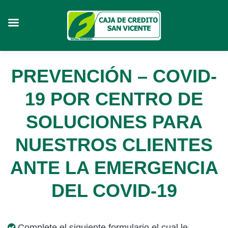
Skip
PREVENCIÓN – COVID-
to
content
19 POR CENTRO DE
SOLUCIONES PARA
NUESTROS CLIENTES
ANTE LA EMERGENCIA
DEL COVID-19
Complete el siguiente formulario el cual le