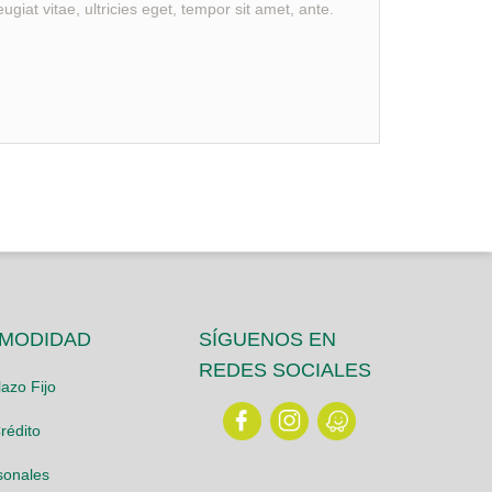
iat vitae, ultricies eget, tempor sit amet, ante.
OMODIDAD
SÍGUENOS EN
REDES SOCIALES
azo Fijo
rédito
sonales