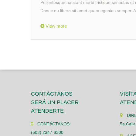
Pellentesque habitant morbi tristique senectus et 
Donec eu libero sit amet quam egestas semper. Aen
View more
CONTÁCTANOS
VISÍT
SERÁ UN PLACER
ATEN
ATENDERTE
DIR
CONTÁCTANOS:
5a Calle
(503) 2347-3300