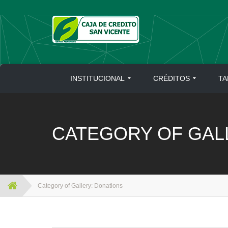
Skip
to
content
INSTITUCIONAL
CRÉDITOS
TA
CATEGORY OF GAL
Category of Gallery:
Donations