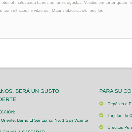
netus et malesuada fames ac turpis egestas. Vestibulum tortor quam, feug
ean ultricies mi vitae est. Mauris placerat eleifend leo.
ANOS, SERÁ UN GUSTO
PARA SU C
DERTE
Depósito a Pl
ECCIÓN:
Tarjetas de C
 Oriente, Barrio El Santuario, No. 1 San Vicente
Créditos Per